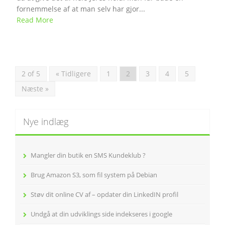
fornemmelse af at man selv har gjor...
Read More
2 of 5
« Tidligere
1
2
3
4
5
Næste »
Nye indlæg
Mangler din butik en SMS Kundeklub ?
Brug Amazon S3, som fil system på Debian
Støv dit online CV af – opdater din LinkedIN profil
Undgå at din udviklings side indekseres i google