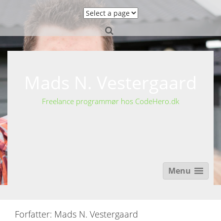
S
k
i
p
t
o
c
o
Mads N. Vestergaard
n
t
Freelance programmør hos CodeHero.dk
e
n
t
Menu
Forfatter:
Mads N. Vestergaard