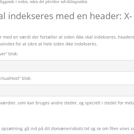
 liggende i roden, uden det påvirker udviklingssiden.
kal indekseres med en header: X-
 med en værdi der fortæller at siden ikke skal indekseres, header
noindex for at sikre at hele siden ikke indekseres.
er” blok:
rtualHost” blok:
rdier, som kan bruges andre steder, og specielt i stedet for meta
 opsætning, gå ind på dit domæne/robots.txt og se om filen vises 