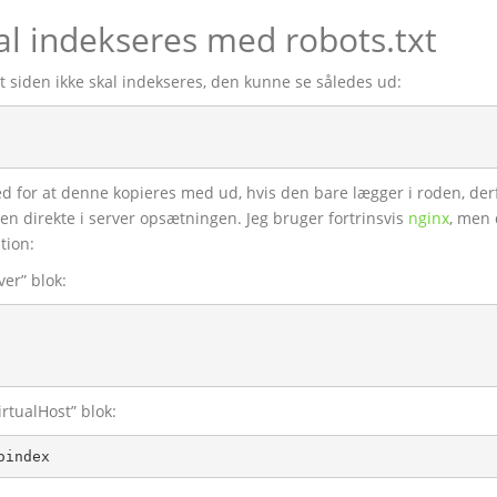
al indekseres med robots.txt
 at siden ikke skal indekseres, den kunne se således ud:
d for at denne kopieres med ud, hvis den bare lægger i roden, der
veren direkte i server opsætningen. Jeg bruger fortrinsvis
nginx
, men 
tion:
er” blok:
rtualHost” blok:
oindex