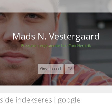
Mads N. Vestergaard
Freelance programmør hos CodeHero.dk
Ønskeseddel
CV
side indekseres i google