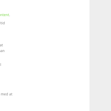
ontent
.
ltid
at
man
l
g med at