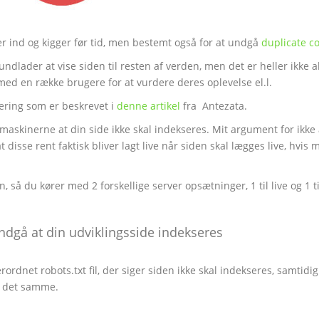
r ind og kigger før tid, men bestemt også for at undgå
duplicate c
 undlader at vise siden til resten af verden, men det er heller ikke a
med en række brugere for at vurdere deres oplevelse el.l.
ering som er beskrevet i
denne artikel
fra Antezata.
emaskinerne at din side ikke skal indekseres. Mit argument for ikke 
disse rent faktisk bliver lagt live når siden skal lægges live, hvis 
, så du kører med 2 forskellige server opsætninger, 1 til live og 1 ti
dgå at din udviklingsside indekseres
erordnet robots.txt fil, der siger siden ikke skal indekseres, samtidi
r det samme.