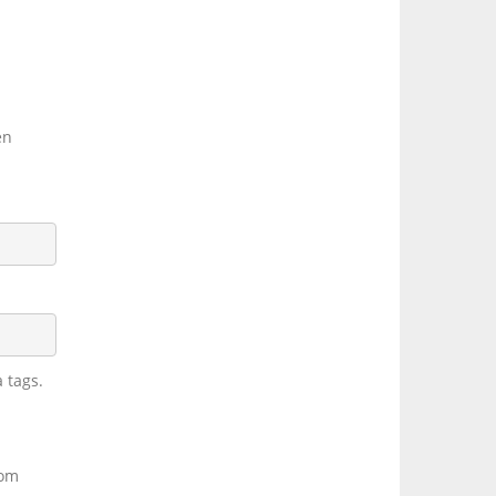
en
 tags.
som