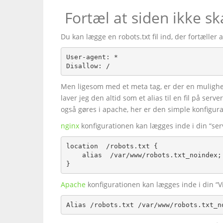
Fortæl at siden ikke sk
Du kan lægge en robots.txt fil ind, der fortæller
User-agent: * 

Disallow: /
Men ligesom med et meta tag, er der en mulighe
laver jeg den altid som et alias til en fil på ser
også gøres i apache, her er den simple konfigura
nginx
konfigurationen kan lægges inde i din “serv
location  /robots.txt {

    alias  /var/www/robots.txt_noindex;

}
Apache
konfigurationen kan lægges inde i din “Vi
Alias /robots.txt /var/www/robots.txt_n