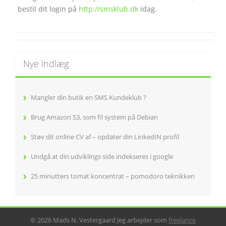
bestil dit login på
http://smsklub.dk
idag.
Nye indlæg
Mangler din butik en SMS Kundeklub ?
Brug Amazon S3, som fil system på Debian
Støv dit online CV af – opdater din LinkedIN profil
Undgå at din udviklings side indekseres i google
25 minutters tomat koncentrat – pomodoro teknikken
© 2026 Mads N. Vestergaard
Jeg arbejder som
freelance