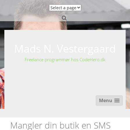
S
k
i
p
t
o
c
o
Mads N. Vestergaard
n
t
Freelance programmør hos CodeHero.dk
e
n
t
Menu
Mangler din butik en SMS